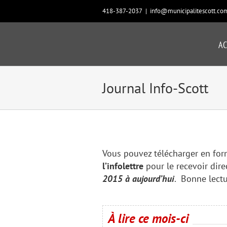
Passer
418-387-2037
|
info@municipalitescott.co
au
contenu
AC
Journal Info-Scott
Vous pouvez télécharger en for
l’infolettre
pour le recevoir dir
2015 à aujourd’hui
. Bonne lectu
À lire ce mois-ci