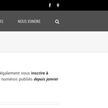
Facebook
Carte
google
RS
NOUS JOINDRE
 également vous
inscrire à
es numéros publiés
depuis janvier