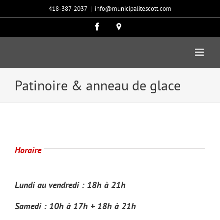
Passer
418-387-2037
|
info@municipalitescott.com
au
contenu
Facebook
Carte
google
Patinoire & anneau de glace
Horaire
Lundi au vendredi : 18h à 21h
Samedi : 10h à 17h + 18h à 21h