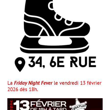
La
Friday Night Fever
le vendredi
13 février
2026 dès 18h
.