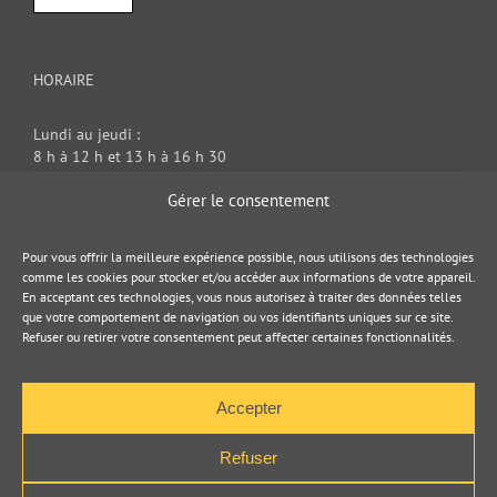
HORAIRE
Lundi au jeudi :
8 h à 12 h et 13 h à 16 h 30
Vendredi : 8 h à 12 h
Gérer le consentement
DOCUMENT JURIDIQUE
Pour vous offrir la meilleure expérience possible, nous utilisons des technologies
comme les cookies pour stocker et/ou accéder aux informations de votre appareil.
En acceptant ces technologies, vous nous autorisez à traiter des données telles
Politique de cookies
que votre comportement de navigation ou vos identifiants uniques sur ce site.
Refuser ou retirer votre consentement peut affecter certaines fonctionnalités.
Politique de confidentialité
Accepter
Refuser