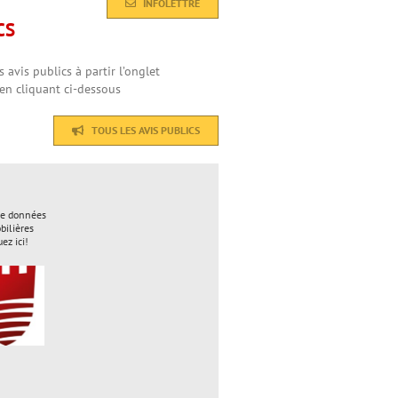
INFOLETTRE
CS
 avis publics à partir l’onglet
en cliquant ci-dessous
TOUS LES AVIS PUBLICS
de données
ilières
uez ici!