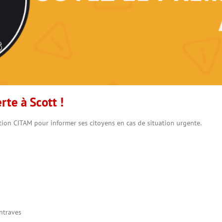
te à Scott !
cation CITAM pour informer ses citoyens en cas de situation urgente.
ntraves