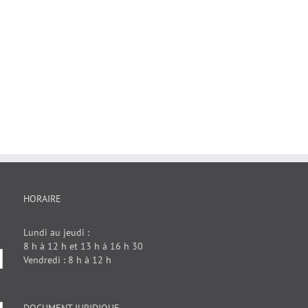
HORAIRE
Lundi au jeudi :
8 h à 12 h et 13 h à 16 h 30
Vendredi : 8 h à 12 h