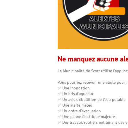
Ne manquez aucune aler
La Municipalité de Scott utilise l’appli
Vous pourriez recevoir une alerte pour :
✅ Une inondation
✅ Un bris d’aqueduc
✅ Un avis d’ébullition de l’eau potable
✅ Une alerte météo
✅ Un ordre d’évacuation
✅ Une panne électrique majeure
✅ Des travaux routiers entraînant des e