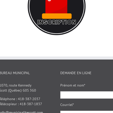
BUREAU MUNICIPAL
DEMANDE EN LIGNE
1070, route Kennedy
Prénom et nom*
Scott (Québec) G0S 3G0
Téléphone : 418-387-2037
Télécopieur : 418-387-1837
Courriel*
info@municipalitescott.com