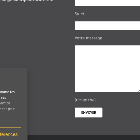
Sujet
Votre message
 comme les
 ces
[recaptcha]
ment de
ement peut
éférences