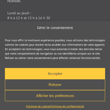
HORAIRE
Lundi au jeudi :
8 h à 12 h et 13 h à 16 h 30
Vendredi : 8 h à 12 h
Gérer le consentement
DOCUMENT JURIDIQUE
Pour vous offrir la meilleure expérience possible, nous utilisons des technologies
comme les cookies pour stocker et/ou accéder aux informations de votre appareil.
En acceptant ces technologies, vous nous autorisez à traiter des données telles
Politique de cookies
que votre comportement de navigation ou vos identifiants uniques sur ce site.
Refuser ou retirer votre consentement peut affecter certaines fonctionnalités.
Politique de confidentialité
Accepter
Refuser
Afficher les préférences
Pogz :
Conception de sites Internet
,
roll up
,
Stand portatif
,
kiosque
d'exposition
,
Beach flag
,
Stand d'exposition
Politique de cookies
Politique de confidentialité