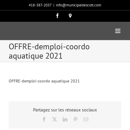
Passer
418-387-2037
|
info@municipalitescott.com
au
contenu
Facebook
Carte
google
OFFRE-demploi-coordo
aquatique 2021
OFFRE-demploi-coordo aquatique 2021
Partagez sur les réseaux sociaux
Facebook
X
LinkedIn
Pinterest
Email