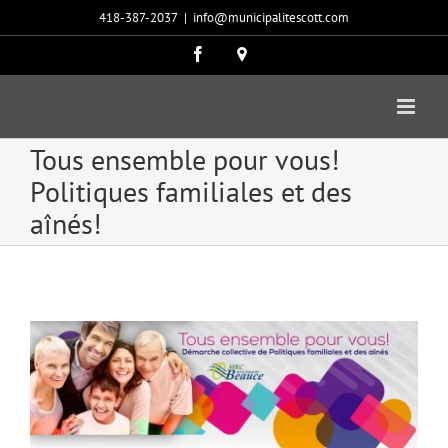
Passer
418-387-2037
|
info@municipalitescott.com
au
contenu
Facebook
Carte
google
Tous ensemble pour vous!
Politiques familiales et des
aînés!