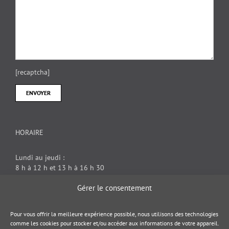
[recaptcha]
HORAIRE
Lundi au jeudi :
8 h à 12 h et 13 h à 16 h 30
Vendredi : 8 h à 12 h
Gérer le consentement
DOCUMENT JURIDIQUE
Pour vous offrir la meilleure expérience possible, nous utilisons des technologies
comme les cookies pour stocker et/ou accéder aux informations de votre appareil.