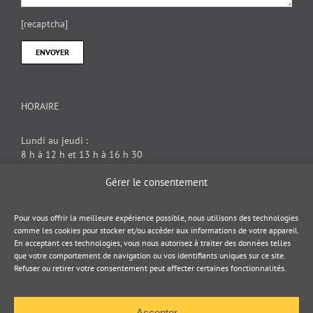
[recaptcha]
HORAIRE
Lundi au jeudi :
8 h à 12 h et 13 h à 16 h 30
Vendredi : 8 h à 12 h
Gérer le consentement
DOCUMENT JURIDIQUE
Pour vous offrir la meilleure expérience possible, nous utilisons des technologies
comme les cookies pour stocker et/ou accéder aux informations de votre appareil.
En acceptant ces technologies, vous nous autorisez à traiter des données telles
Politique de cookies
que votre comportement de navigation ou vos identifiants uniques sur ce site.
Refuser ou retirer votre consentement peut affecter certaines fonctionnalités.
Politique de confidentialité
Accepter