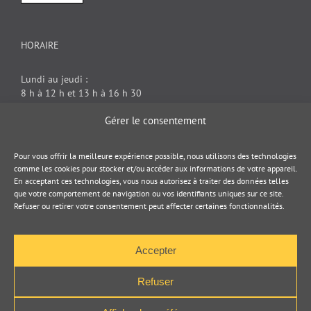
HORAIRE
Lundi au jeudi :
8 h à 12 h et 13 h à 16 h 30
Vendredi : 8 h à 12 h
Gérer le consentement
DOCUMENT JURIDIQUE
Pour vous offrir la meilleure expérience possible, nous utilisons des technologies
comme les cookies pour stocker et/ou accéder aux informations de votre appareil.
En acceptant ces technologies, vous nous autorisez à traiter des données telles
Politique de cookies
que votre comportement de navigation ou vos identifiants uniques sur ce site.
Refuser ou retirer votre consentement peut affecter certaines fonctionnalités.
Politique de confidentialité
Accepter
Refuser