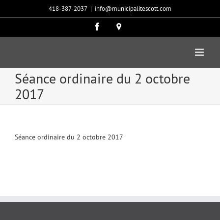
Passer
418-387-2037
|
info@municipalitescott.com
au
contenu
Facebook
Carte
google
Séance ordinaire du 2 octobre
2017
Séance ordinaire du 2 octobre 2017