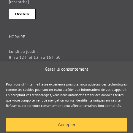
[recaptcha]
HORAIRE
Lundi au jeudi :
8 h à 12 h et 13 h à 16 h 30
Vendredi : 8 h à 12 h
Gérer le consentement
DOCUMENT JURIDIQUE
Pour vous offrir la meilleure expérience possible, nous utilisons des technologies
comme les cookies pour stocker et/ou accéder aux informations de votre appareil.
En acceptant ces technologies, vous nous autorisez à traiter des données telles
Politique de cookies
que votre comportement de navigation ou vos identifiants uniques sur ce site.
Refuser ou retirer votre consentement peut affecter certaines fonctionnalités.
Politique de confidentialité
Accepter