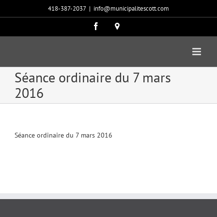
Passer
418-387-2037
|
info@municipalitescott.com
au
contenu
Facebook
Carte
google
Séance ordinaire du 7 mars
2016
Séance ordinaire du 7 mars 2016