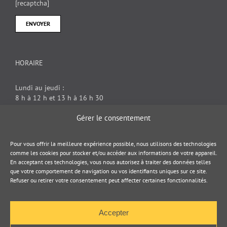
[recaptcha]
HORAIRE
Lundi au jeudi :
8 h à 12 h et 13 h à 16 h 30
Vendredi : 8 h à 12 h
Gérer le consentement
DOCUMENT JURIDIQUE
Pour vous offrir la meilleure expérience possible, nous utilisons des technologies
comme les cookies pour stocker et/ou accéder aux informations de votre appareil.
En acceptant ces technologies, vous nous autorisez à traiter des données telles
Politique de cookies
que votre comportement de navigation ou vos identifiants uniques sur ce site.
Refuser ou retirer votre consentement peut affecter certaines fonctionnalités.
Politique de confidentialité
Accepter