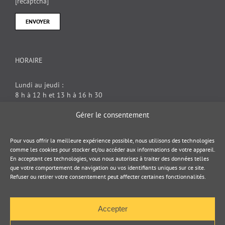
[recaptcha]
HORAIRE
Lundi au jeudi :
8 h à 12 h et 13 h à 16 h 30
Vendredi : 8 h à 12 h
Gérer le consentement
DOCUMENT JURIDIQUE
Pour vous offrir la meilleure expérience possible, nous utilisons des technologies
comme les cookies pour stocker et/ou accéder aux informations de votre appareil.
En acceptant ces technologies, vous nous autorisez à traiter des données telles
Politique de cookies
que votre comportement de navigation ou vos identifiants uniques sur ce site.
Refuser ou retirer votre consentement peut affecter certaines fonctionnalités.
Politique de confidentialité
Accepter