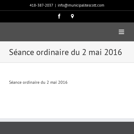
Passer
418-387-2037
|
info@municipalitescott.com
au
contenu
Facebook
Carte
google
Séance ordinaire du 2 mai 2016
Séance ordinaire du 2 mai 2016