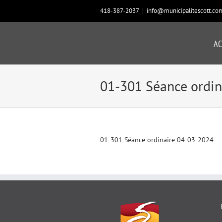
Passer
418-387-2037
|
info@municipalitescott.co
au
contenu
AC
01-301 Séance ordin
01-301 Séance ordinaire 04-03-2024