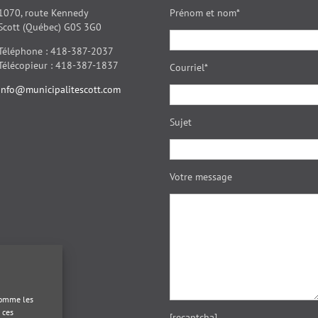
1070, route Kennedy
Prénom et nom*
Scott (Québec) G0S 3G0
Téléphone : 418-387-2037
Télécopieur : 418-387-1837
Courriel*
info@municipalitescott.com
Sujet
Votre message
 comme les
 ces
[recaptcha]