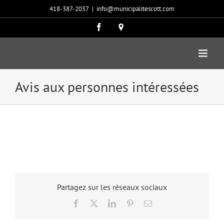
Passer
418-387-2037
|
info@municipalitescott.com
au
contenu
Facebook
Carte
google
Avis aux personnes intéressées
Partagez sur les réseaux sociaux
Facebook
X
LinkedIn
Pinterest
Email