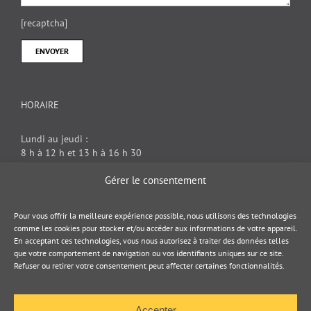
[recaptcha]
HORAIRE
Lundi au jeudi :
8 h à 12 h et 13 h à 16 h 30
Vendredi : 8 h à 12 h
Gérer le consentement
DOCUMENT JURIDIQUE
Pour vous offrir la meilleure expérience possible, nous utilisons des technologies
comme les cookies pour stocker et/ou accéder aux informations de votre appareil.
En acceptant ces technologies, vous nous autorisez à traiter des données telles
Politique de cookies
que votre comportement de navigation ou vos identifiants uniques sur ce site.
Refuser ou retirer votre consentement peut affecter certaines fonctionnalités.
Politique de confidentialité
Accepter