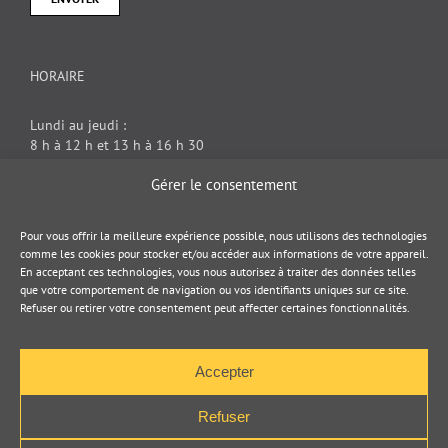
HORAIRE
Lundi au jeudi :
8 h à 12 h et 13 h à 16 h 30
Vendredi : 8 h à 12 h
Gérer le consentement
DOCUMENT JURIDIQUE
Pour vous offrir la meilleure expérience possible, nous utilisons des technologies
comme les cookies pour stocker et/ou accéder aux informations de votre appareil.
En acceptant ces technologies, vous nous autorisez à traiter des données telles
Politique de cookies
que votre comportement de navigation ou vos identifiants uniques sur ce site.
Refuser ou retirer votre consentement peut affecter certaines fonctionnalités.
Politique de confidentialité
Accepter
Refuser