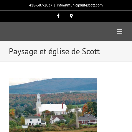
Passer
418-387-2037
|
info@municipalitescott.com
au
contenu
Facebook
Carte
google
Paysage et église de Scott