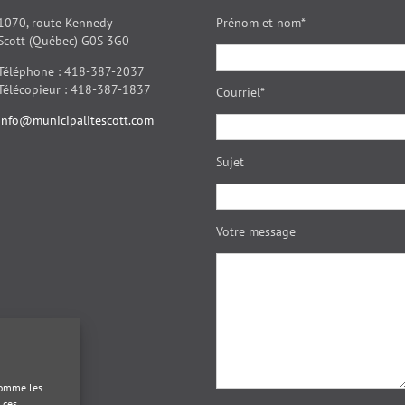
1070, route Kennedy
Prénom et nom*
Scott (Québec) G0S 3G0
Téléphone : 418-387-2037
Télécopieur : 418-387-1837
Courriel*
info@municipalitescott.com
Sujet
Votre message
 comme les
 ces