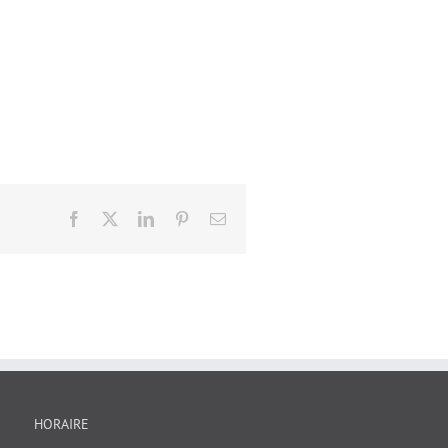
Facebook
X
LinkedIn
Pinterest
Email
HORAIRE