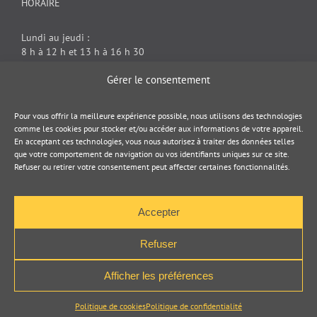
HORAIRE
Lundi au jeudi :
8 h à 12 h et 13 h à 16 h 30
Vendredi : 8 h à 12 h
Gérer le consentement
DOCUMENT JURIDIQUE
Pour vous offrir la meilleure expérience possible, nous utilisons des technologies
comme les cookies pour stocker et/ou accéder aux informations de votre appareil.
En acceptant ces technologies, vous nous autorisez à traiter des données telles
Politique de cookies
que votre comportement de navigation ou vos identifiants uniques sur ce site.
Refuser ou retirer votre consentement peut affecter certaines fonctionnalités.
Politique de confidentialité
Accepter
Refuser
Afficher les préférences
Pogz :
Conception de sites Internet
,
roll up
,
Stand portatif
,
kiosque
d'exposition
,
Beach flag
,
Stand d'exposition
Politique de cookies
Politique de confidentialité