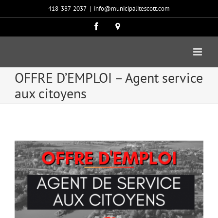
Passer
418-387-2037
|
info@municipalitescott.com
au
contenu
Facebook
Carte
google
OFFRE D’EMPLOI – Agent service
aux citoyens