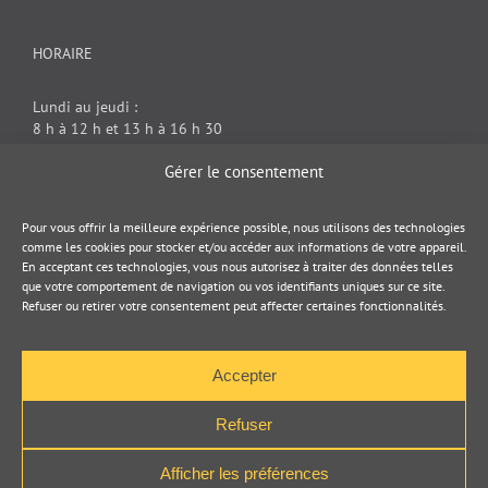
HORAIRE
Lundi au jeudi :
8 h à 12 h et 13 h à 16 h 30
Vendredi : 8 h à 12 h
Gérer le consentement
DOCUMENT JURIDIQUE
Pour vous offrir la meilleure expérience possible, nous utilisons des technologies
comme les cookies pour stocker et/ou accéder aux informations de votre appareil.
En acceptant ces technologies, vous nous autorisez à traiter des données telles
Politique de cookies
que votre comportement de navigation ou vos identifiants uniques sur ce site.
Refuser ou retirer votre consentement peut affecter certaines fonctionnalités.
Politique de confidentialité
Accepter
Refuser
Afficher les préférences