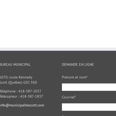
BUREAU MUNICIPAL
DEMANDE EN LIGNE
1070, route Kennedy
Prénom et nom*
Scott (Québec) G0S 3G0
Téléphone : 418-387-2037
Télécopieur : 418-387-1837
Courriel*
info@municipalitescott.com