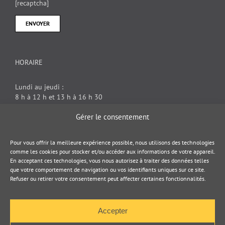
[recaptcha]
HORAIRE
Lundi au jeudi :
8 h à 12 h et 13 h à 16 h 30
Vendredi : 8 h à 12 h
Gérer le consentement
DOCUMENT JURIDIQUE
Pour vous offrir la meilleure expérience possible, nous utilisons des technologies
comme les cookies pour stocker et/ou accéder aux informations de votre appareil.
En acceptant ces technologies, vous nous autorisez à traiter des données telles
Politique de cookies
que votre comportement de navigation ou vos identifiants uniques sur ce site.
Refuser ou retirer votre consentement peut affecter certaines fonctionnalités.
Politique de confidentialité
Accepter