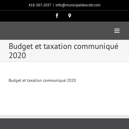
Passer
418-387-2037
|
info@municipalitescott.com
au
contenu
Facebook
Carte
google
Budget et taxation communiqué
2020
Budget et taxation communiqué 2020