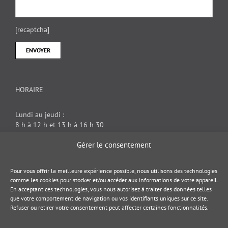
[recaptcha]
HORAIRE
Lundi au jeudi :
8 h à 12 h et 13 h à 16 h 30
Vendredi : 8 h à 12 h
Gérer le consentement
DOCUMENT JURIDIQUE
Pour vous offrir la meilleure expérience possible, nous utilisons des technologies
comme les cookies pour stocker et/ou accéder aux informations de votre appareil.
En acceptant ces technologies, vous nous autorisez à traiter des données telles
Politique de cookies
que votre comportement de navigation ou vos identifiants uniques sur ce site.
Refuser ou retirer votre consentement peut affecter certaines fonctionnalités.
Politique de confidentialité