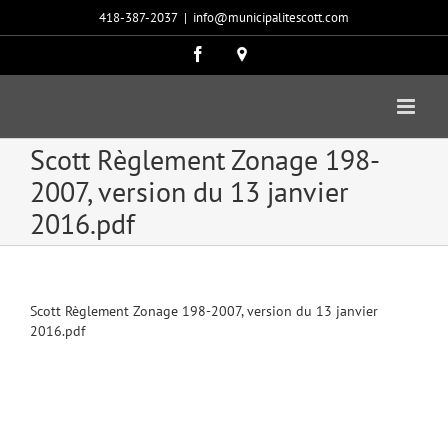
Passer
418-387-2037
|
info@municipalitescott.com
au
contenu
Facebook
Carte
google
Scott Règlement Zonage 198-
2007, version du 13 janvier
2016.pdf
Scott Règlement Zonage 198-2007, version du 13 janvier
2016.pdf