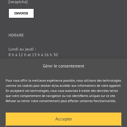
[recaptcha]
HORAIRE
Lundi au jeudi :
8 h à 12 h et 13 h à 16 h 30
Vendredi : 8 h à 12 h
Gérer le consentement
DOCUMENT JURIDIQUE
Pour vous offrir la meilleure expérience possible, nous utilisons des technologies
comme les cookies pour stocker et/ou accéder aux informations de votre appareil.
En acceptant ces technologies, vous nous autorisez à traiter des données telles
Politique de cookies
que votre comportement de navigation ou vos identifiants uniques sur ce site.
Refuser ou retirer votre consentement peut affecter certaines fonctionnalités.
Politique de confidentialité
Accepter