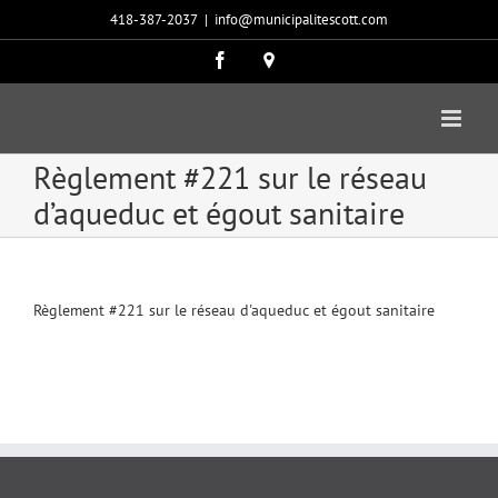
Passer
418-387-2037
|
info@municipalitescott.com
au
contenu
Facebook
Carte
google
Règlement #221 sur le réseau
d’aqueduc et égout sanitaire
Règlement #221 sur le réseau d'aqueduc et égout sanitaire