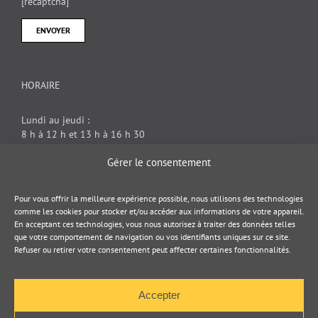
[recaptcha]
HORAIRE
Lundi au jeudi :
8 h à 12 h et 13 h à 16 h 30
Vendredi : 8 h à 12 h
Gérer le consentement
DOCUMENT JURIDIQUE
Pour vous offrir la meilleure expérience possible, nous utilisons des technologies
comme les cookies pour stocker et/ou accéder aux informations de votre appareil.
En acceptant ces technologies, vous nous autorisez à traiter des données telles
Politique de cookies
que votre comportement de navigation ou vos identifiants uniques sur ce site.
Refuser ou retirer votre consentement peut affecter certaines fonctionnalités.
Politique de confidentialité
Accepter