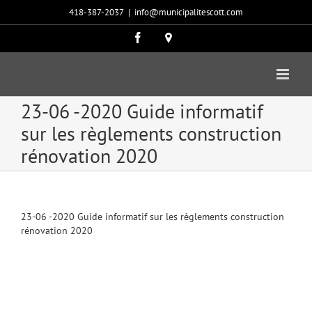
Passer
418-387-2037
|
info@municipalitescott.com
au
contenu
Facebook
Carte
google
23-06 -2020 Guide informatif
sur les règlements construction
rénovation 2020
23-06 -2020 Guide informatif sur les règlements construction
rénovation 2020