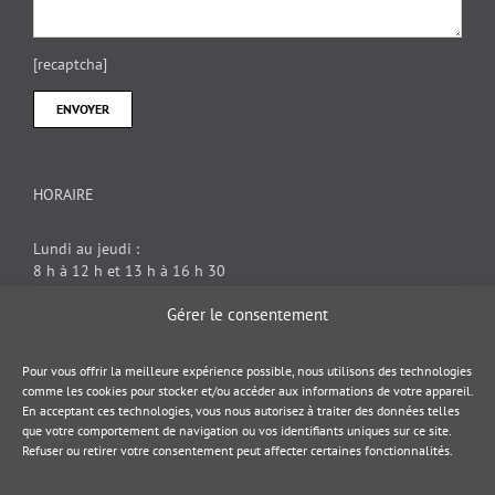
[recaptcha]
HORAIRE
Lundi au jeudi :
8 h à 12 h et 13 h à 16 h 30
Vendredi : 8 h à 12 h
Gérer le consentement
DOCUMENT JURIDIQUE
Pour vous offrir la meilleure expérience possible, nous utilisons des technologies
comme les cookies pour stocker et/ou accéder aux informations de votre appareil.
En acceptant ces technologies, vous nous autorisez à traiter des données telles
Politique de cookies
que votre comportement de navigation ou vos identifiants uniques sur ce site.
Refuser ou retirer votre consentement peut affecter certaines fonctionnalités.
Politique de confidentialité