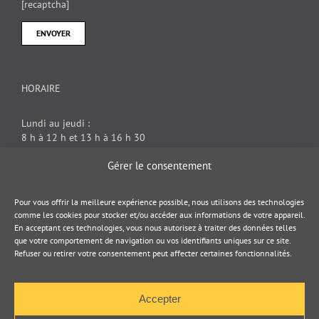
[recaptcha]
HORAIRE
Lundi au jeudi :
8 h à 12 h et 13 h à 16 h 30
Vendredi : 8 h à 12 h
Gérer le consentement
DOCUMENT JURIDIQUE
Pour vous offrir la meilleure expérience possible, nous utilisons des technologies
comme les cookies pour stocker et/ou accéder aux informations de votre appareil.
En acceptant ces technologies, vous nous autorisez à traiter des données telles
Politique de cookies
que votre comportement de navigation ou vos identifiants uniques sur ce site.
Refuser ou retirer votre consentement peut affecter certaines fonctionnalités.
Politique de confidentialité
Accepter