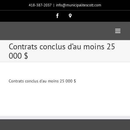
Passer
418-387-2037
|
info@municipalitescott.com
au
contenu
Facebook
Carte
google
Contrats conclus d’au moins 25
000 $
Contrats conclus d'au moins 25 000 $