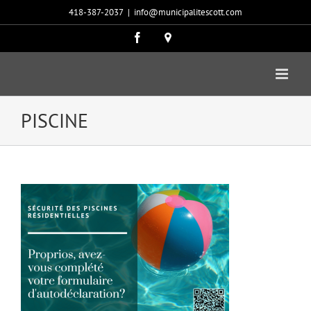
Passer
418-387-2037
|
info@municipalitescott.com
au
contenu
Facebook
Carte
google
PISCINE