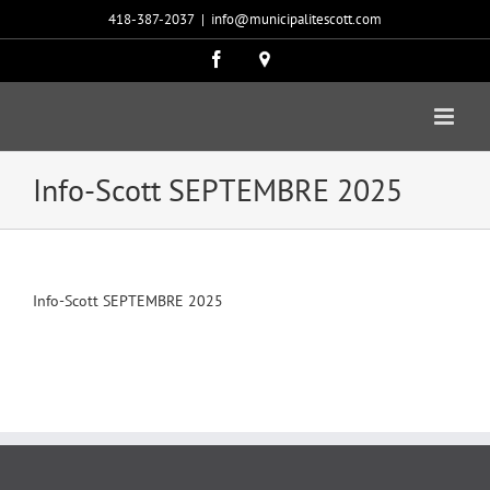
Passer
418-387-2037
|
info@municipalitescott.com
au
contenu
Facebook
Carte
google
Info-Scott SEPTEMBRE 2025
Info-Scott SEPTEMBRE 2025