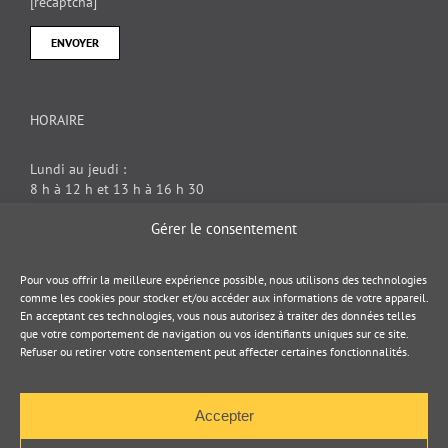
[recaptcha]
HORAIRE
Lundi au jeudi :
8 h à 12 h et 13 h à 16 h 30
Vendredi : 8 h à 12 h
Gérer le consentement
DOCUMENT JURIDIQUE
Pour vous offrir la meilleure expérience possible, nous utilisons des technologies
comme les cookies pour stocker et/ou accéder aux informations de votre appareil.
En acceptant ces technologies, vous nous autorisez à traiter des données telles
Politique de cookies
que votre comportement de navigation ou vos identifiants uniques sur ce site.
Refuser ou retirer votre consentement peut affecter certaines fonctionnalités.
Politique de confidentialité
Accepter