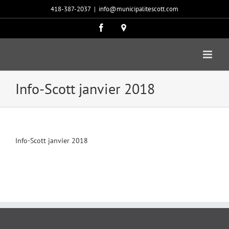
Passer
418-387-2037
|
info@municipalitescott.com
au
contenu
Facebook
Carte
google
Info-Scott janvier 2018
Info-Scott janvier 2018