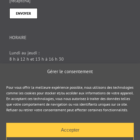
[recaptcha]
HORAIRE
Lundi au jeudi :
8 h à 12 h et 13 h à 16 h 30
Vendredi : 8 h à 12 h
Gérer le consentement
DOCUMENT JURIDIQUE
Pour vous offrir la meilleure expérience possible, nous utilisons des technologies
comme les cookies pour stocker et/ou accéder aux informations de votre appareil.
En acceptant ces technologies, vous nous autorisez à traiter des données telles
Politique de cookies
que votre comportement de navigation ou vos identifiants uniques sur ce site.
Refuser ou retirer votre consentement peut affecter certaines fonctionnalités.
Politique de confidentialité
Accepter