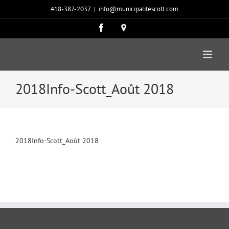
Passer
418-387-2037
|
info@municipalitescott.com
au
contenu
Facebook
Carte
google
2018Info-Scott_Août 2018
2018Info-Scott_Août 2018