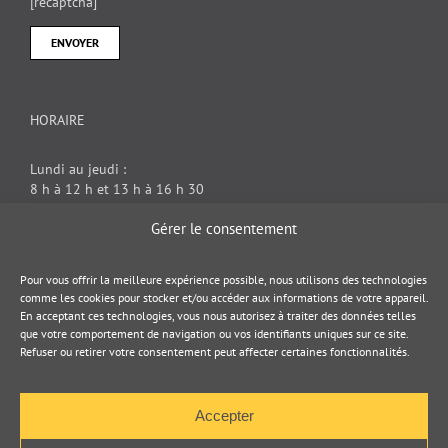
[recaptcha]
HORAIRE
Lundi au jeudi :
8 h à 12 h et 13 h à 16 h 30
Vendredi : 8 h à 12 h
Gérer le consentement
DOCUMENT JURIDIQUE
Pour vous offrir la meilleure expérience possible, nous utilisons des technologies
comme les cookies pour stocker et/ou accéder aux informations de votre appareil.
En acceptant ces technologies, vous nous autorisez à traiter des données telles
Politique de cookies
que votre comportement de navigation ou vos identifiants uniques sur ce site.
Refuser ou retirer votre consentement peut affecter certaines fonctionnalités.
Politique de confidentialité
Accepter