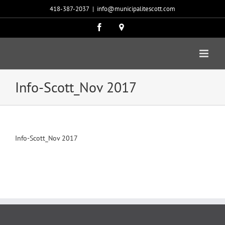
Passer
418-387-2037
|
info@municipalitescott.com
au
contenu
Facebook
Carte
google
Info-Scott_Nov 2017
Info-Scott_Nov 2017