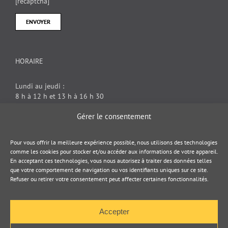
[recaptcha]
HORAIRE
Lundi au jeudi :
8 h à 12 h et 13 h à 16 h 30
Vendredi : 8 h à 12 h
Gérer le consentement
DOCUMENT JURIDIQUE
Pour vous offrir la meilleure expérience possible, nous utilisons des technologies
comme les cookies pour stocker et/ou accéder aux informations de votre appareil.
En acceptant ces technologies, vous nous autorisez à traiter des données telles
Politique de cookies
que votre comportement de navigation ou vos identifiants uniques sur ce site.
Refuser ou retirer votre consentement peut affecter certaines fonctionnalités.
Politique de confidentialité
Accepter