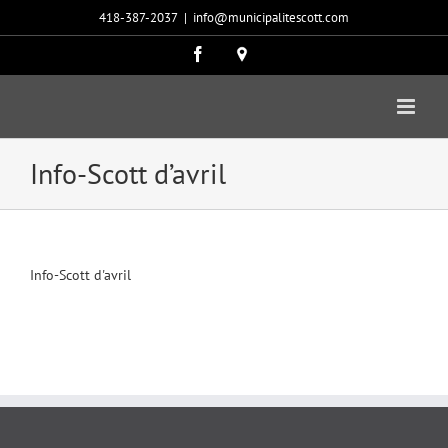
Passer
418-387-2037
|
info@municipalitescott.com
au
contenu
Facebook
Carte
google
Info-Scott d’avril
Info-Scott d'avril