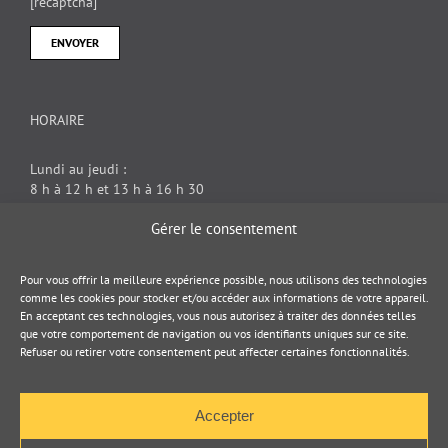
[recaptcha]
HORAIRE
Lundi au jeudi :
8 h à 12 h et 13 h à 16 h 30
Vendredi : 8 h à 12 h
Gérer le consentement
DOCUMENT JURIDIQUE
Pour vous offrir la meilleure expérience possible, nous utilisons des technologies
comme les cookies pour stocker et/ou accéder aux informations de votre appareil.
En acceptant ces technologies, vous nous autorisez à traiter des données telles
Politique de cookies
que votre comportement de navigation ou vos identifiants uniques sur ce site.
Refuser ou retirer votre consentement peut affecter certaines fonctionnalités.
Politique de confidentialité
Accepter