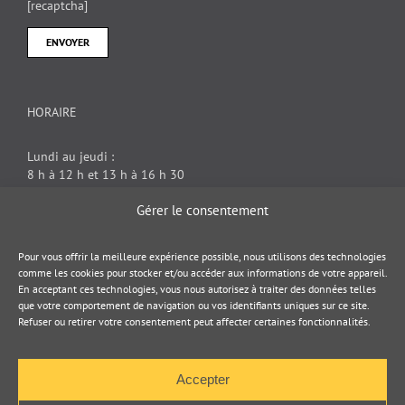
[recaptcha]
HORAIRE
Lundi au jeudi :
8 h à 12 h et 13 h à 16 h 30
Vendredi : 8 h à 12 h
Gérer le consentement
DOCUMENT JURIDIQUE
Pour vous offrir la meilleure expérience possible, nous utilisons des technologies
comme les cookies pour stocker et/ou accéder aux informations de votre appareil.
En acceptant ces technologies, vous nous autorisez à traiter des données telles
Politique de cookies
que votre comportement de navigation ou vos identifiants uniques sur ce site.
Refuser ou retirer votre consentement peut affecter certaines fonctionnalités.
Politique de confidentialité
Accepter