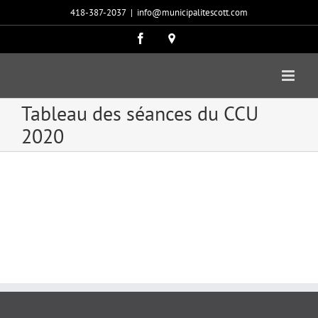
Passer
418-387-2037
|
info@municipalitescott.com
au
contenu
Facebook
Carte
google
Tableau des séances du CCU
2020