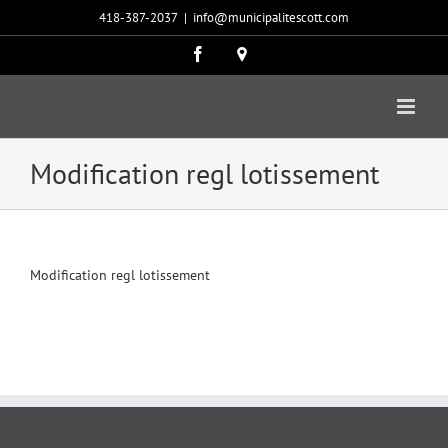
Passer
418-387-2037
|
info@municipalitescott.com
au
contenu
Facebook
Carte
google
Modification regl lotissement
Modification regl lotissement