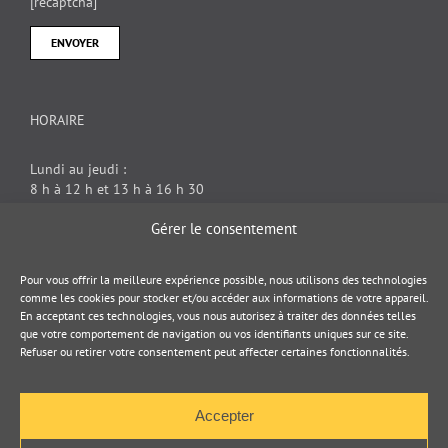
[recaptcha]
HORAIRE
Lundi au jeudi :
8 h à 12 h et 13 h à 16 h 30
Vendredi : 8 h à 12 h
Gérer le consentement
DOCUMENT JURIDIQUE
Pour vous offrir la meilleure expérience possible, nous utilisons des technologies
comme les cookies pour stocker et/ou accéder aux informations de votre appareil.
En acceptant ces technologies, vous nous autorisez à traiter des données telles
Politique de cookies
que votre comportement de navigation ou vos identifiants uniques sur ce site.
Refuser ou retirer votre consentement peut affecter certaines fonctionnalités.
Politique de confidentialité
Accepter