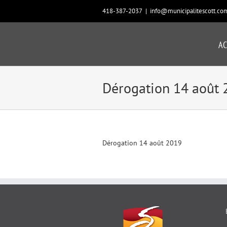
Passer
418-387-2037
|
info@municipalitescott.co
au
contenu
AC
Dérogation 14 août 
Dérogation 14 août 2019