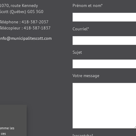
1070, route Kennedy
Prénom et nom*
Scott (Québec) G0S 3G0
Téléphone : 418-387-2037
Télécopieur : 418-387-1837
Courriel*
info@municipalitescott.com
Sujet
Votre message
 comme les
 ces
[recaptcha]