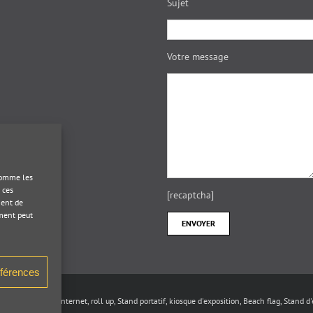
Sujet
Votre message
 comme les
 ces
[recaptcha]
ment de
ement peut
éférences
ception de sites Internet
,
roll up
,
Stand portatif
,
kiosque d'exposition
,
Beach flag
,
Stand d'