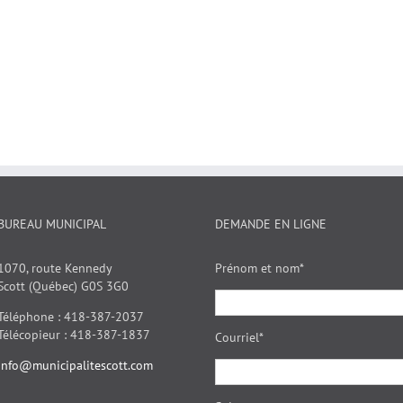
BUREAU MUNICIPAL
DEMANDE EN LIGNE
1070, route Kennedy
Prénom et nom*
Scott (Québec) G0S 3G0
Téléphone : 418-387-2037
Télécopieur : 418-387-1837
Courriel*
info@municipalitescott.com