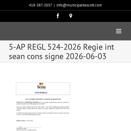
Passer
418-387-2037
|
info@municipalitescott.com
au
contenu
Facebook
Carte
google
5-AP REGL 524-2026 Regie int
sean cons signe 2026-06-03