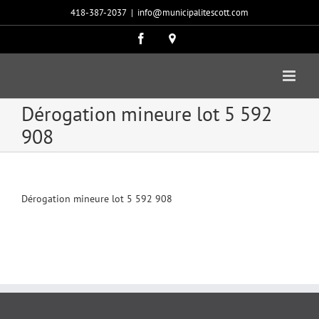
Passer
418-387-2037
|
info@municipalitescott.com
au
contenu
Facebook
Carte
google
Dérogation mineure lot 5 592
908
Dérogation mineure lot 5 592 908