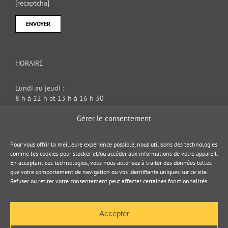
[recaptcha]
HORAIRE
Lundi au jeudi :
8 h à 12 h et 13 h à 16 h 30
Vendredi : 8 h à 12 h
Gérer le consentement
DOCUMENT JURIDIQUE
Pour vous offrir la meilleure expérience possible, nous utilisons des technologies
comme les cookies pour stocker et/ou accéder aux informations de votre appareil.
En acceptant ces technologies, vous nous autorisez à traiter des données telles
Politique de cookies
que votre comportement de navigation ou vos identifiants uniques sur ce site.
Refuser ou retirer votre consentement peut affecter certaines fonctionnalités.
Politique de confidentialité
Accepter