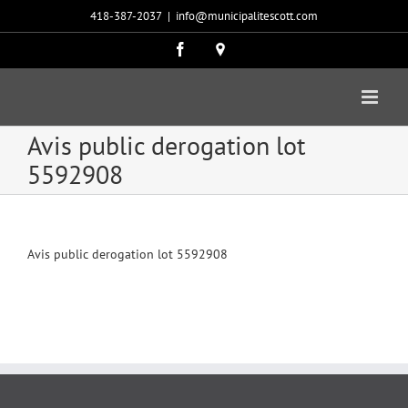
Passer
418-387-2037
|
info@municipalitescott.com
au
contenu
Facebook
Carte
google
Avis public derogation lot
5592908
Avis public derogation lot 5592908