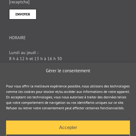
[recaptcha]
HORAIRE
Lundi au jeudi :
8 h à 12 h et 13 h à 16 h 30
Vendredi : 8 h à 12 h
Gérer le consentement
DOCUMENT JURIDIQUE
Pour vous offrir la meilleure expérience possible, nous utilisons des technologies
comme les cookies pour stocker et/ou accéder aux informations de votre appareil.
En acceptant ces technologies, vous nous autorisez à traiter des données telles
Politique de cookies
que votre comportement de navigation ou vos identifiants uniques sur ce site.
Refuser ou retirer votre consentement peut affecter certaines fonctionnalités.
Politique de confidentialité
Accepter