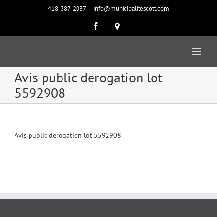
Passer
418-387-2037
|
info@municipalitescott.com
au
contenu
Facebook
Carte
google
Avis public derogation lot
5592908
Avis public derogation lot 5592908