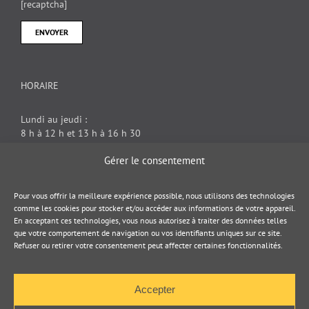
[recaptcha]
HORAIRE
Lundi au jeudi :
8 h à 12 h et 13 h à 16 h 30
Vendredi : 8 h à 12 h
Gérer le consentement
DOCUMENT JURIDIQUE
Pour vous offrir la meilleure expérience possible, nous utilisons des technologies
comme les cookies pour stocker et/ou accéder aux informations de votre appareil.
En acceptant ces technologies, vous nous autorisez à traiter des données telles
Politique de cookies
que votre comportement de navigation ou vos identifiants uniques sur ce site.
Refuser ou retirer votre consentement peut affecter certaines fonctionnalités.
Politique de confidentialité
Accepter