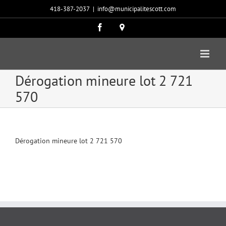
Passer
418-387-2037
|
info@municipalitescott.com
au
contenu
Facebook
Carte
google
Dérogation mineure lot 2 721
570
Dérogation mineure lot 2 721 570