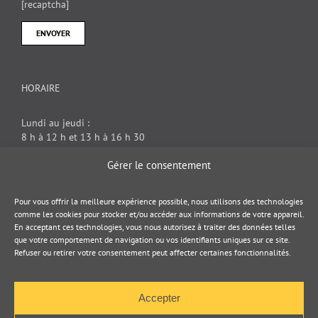
[recaptcha]
HORAIRE
Lundi au jeudi :
8 h à 12 h et 13 h à 16 h 30
Vendredi : 8 h à 12 h
Gérer le consentement
DOCUMENT JURIDIQUE
Pour vous offrir la meilleure expérience possible, nous utilisons des technologies
comme les cookies pour stocker et/ou accéder aux informations de votre appareil.
En acceptant ces technologies, vous nous autorisez à traiter des données telles
Politique de cookies
que votre comportement de navigation ou vos identifiants uniques sur ce site.
Refuser ou retirer votre consentement peut affecter certaines fonctionnalités.
Politique de confidentialité
Accepter