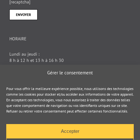
[recaptcha]
HORAIRE
Lundi au jeudi :
8 h à 12 h et 13 h à 16 h 30
Vendredi : 8 h à 12 h
Gérer le consentement
DOCUMENT JURIDIQUE
Pour vous offrir la meilleure expérience possible, nous utilisons des technologies
comme les cookies pour stocker et/ou accéder aux informations de votre appareil.
En acceptant ces technologies, vous nous autorisez à traiter des données telles
Politique de cookies
que votre comportement de navigation ou vos identifiants uniques sur ce site.
Refuser ou retirer votre consentement peut affecter certaines fonctionnalités.
Politique de confidentialité
Accepter