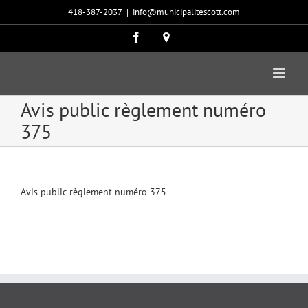
Passer
418-387-2037
|
info@municipalitescott.com
au
contenu
Facebook
Carte
google
Avis public règlement numéro
375
Avis public règlement numéro 375