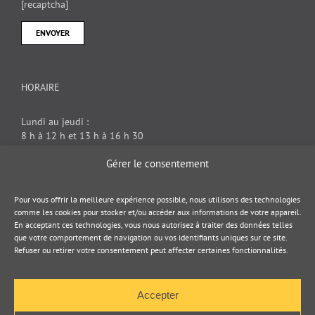
[recaptcha]
HORAIRE
Lundi au jeudi :
8 h à 12 h et 13 h à 16 h 30
Vendredi : 8 h à 12 h
Gérer le consentement
DOCUMENT JURIDIQUE
Pour vous offrir la meilleure expérience possible, nous utilisons des technologies
comme les cookies pour stocker et/ou accéder aux informations de votre appareil.
En acceptant ces technologies, vous nous autorisez à traiter des données telles
Politique de cookies
que votre comportement de navigation ou vos identifiants uniques sur ce site.
Refuser ou retirer votre consentement peut affecter certaines fonctionnalités.
Politique de confidentialité
Accepter