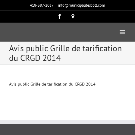
Passer
418-387-2037
|
info@municipalitescott.com
au
contenu
Facebook
Carte
google
Avis public Grille de tarification
du CRGD 2014
Avis public Grille de tarification du CRGD 2014