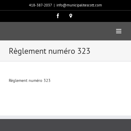
Passer
418-387-2037
|
info@municipalitescott.com
au
contenu
Facebook
Carte
google
Règlement numéro 323
Règlement numéro 323