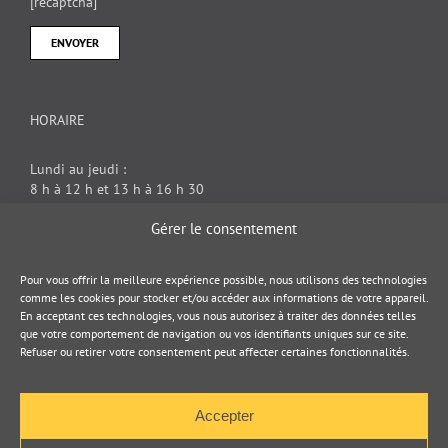
[recaptcha]
HORAIRE
Lundi au jeudi :
8 h à 12 h et 13 h à 16 h 30
Vendredi : 8 h à 12 h
Gérer le consentement
DOCUMENT JURIDIQUE
Pour vous offrir la meilleure expérience possible, nous utilisons des technologies
comme les cookies pour stocker et/ou accéder aux informations de votre appareil.
En acceptant ces technologies, vous nous autorisez à traiter des données telles
Politique de cookies
que votre comportement de navigation ou vos identifiants uniques sur ce site.
Refuser ou retirer votre consentement peut affecter certaines fonctionnalités.
Politique de confidentialité
Accepter