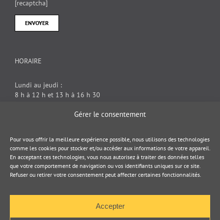
[recaptcha]
HORAIRE
Lundi au jeudi :
8 h à 12 h et 13 h à 16 h 30
Vendredi : 8 h à 12 h
Gérer le consentement
DOCUMENT JURIDIQUE
Pour vous offrir la meilleure expérience possible, nous utilisons des technologies
comme les cookies pour stocker et/ou accéder aux informations de votre appareil.
En acceptant ces technologies, vous nous autorisez à traiter des données telles
Politique de cookies
que votre comportement de navigation ou vos identifiants uniques sur ce site.
Refuser ou retirer votre consentement peut affecter certaines fonctionnalités.
Politique de confidentialité
Accepter