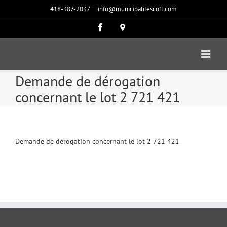
Passer
418-387-2037
|
info@municipalitescott.com
au
contenu
Facebook
Carte
google
Demande de dérogation
concernant le lot 2 721 421
Demande de dérogation concernant le lot 2 721 421