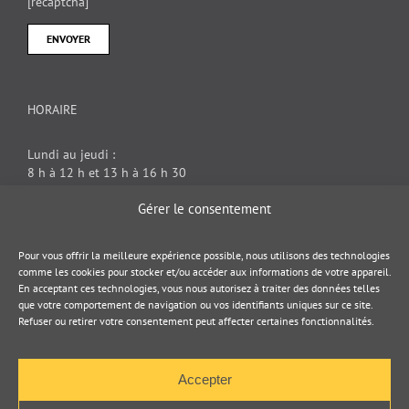
[recaptcha]
HORAIRE
Lundi au jeudi :
8 h à 12 h et 13 h à 16 h 30
Vendredi : 8 h à 12 h
Gérer le consentement
DOCUMENT JURIDIQUE
Pour vous offrir la meilleure expérience possible, nous utilisons des technologies
comme les cookies pour stocker et/ou accéder aux informations de votre appareil.
En acceptant ces technologies, vous nous autorisez à traiter des données telles
Politique de cookies
que votre comportement de navigation ou vos identifiants uniques sur ce site.
Refuser ou retirer votre consentement peut affecter certaines fonctionnalités.
Politique de confidentialité
Accepter