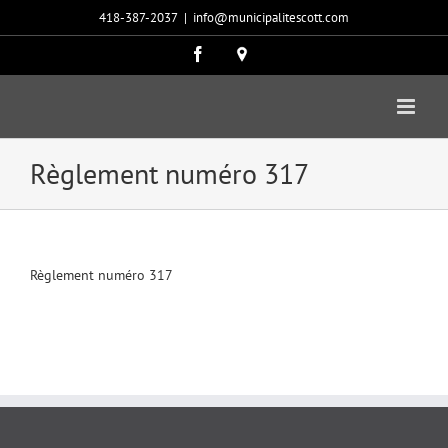
Passer
418-387-2037
|
info@municipalitescott.com
au
contenu
Facebook
Carte
google
Règlement numéro 317
Règlement numéro 317