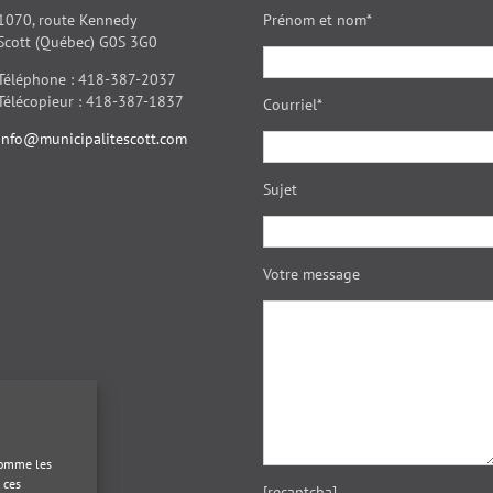
1070, route Kennedy
Prénom et nom*
Scott (Québec) G0S 3G0
Téléphone : 418-387-2037
Télécopieur : 418-387-1837
Courriel*
info@municipalitescott.com
Sujet
Votre message
 comme les
 ces
[recaptcha]