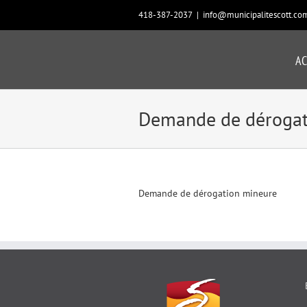
Passer
418-387-2037
|
info@municipalitescott.co
au
contenu
AC
Demande de dérogat
Demande de dérogation mineure