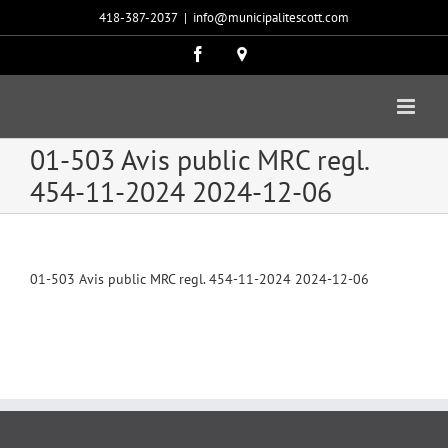
Passer
418-387-2037
|
info@municipalitescott.com
au
contenu
Facebook
Carte
google
01-503 Avis public MRC regl.
454-11-2024 2024-12-06
01-503 Avis public MRC regl. 454-11-2024 2024-12-06