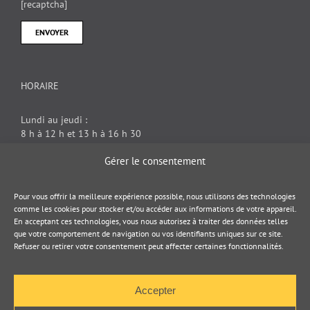
[recaptcha]
HORAIRE
Lundi au jeudi :
8 h à 12 h et 13 h à 16 h 30
Vendredi : 8 h à 12 h
Gérer le consentement
DOCUMENT JURIDIQUE
Pour vous offrir la meilleure expérience possible, nous utilisons des technologies
comme les cookies pour stocker et/ou accéder aux informations de votre appareil.
En acceptant ces technologies, vous nous autorisez à traiter des données telles
Politique de cookies
que votre comportement de navigation ou vos identifiants uniques sur ce site.
Refuser ou retirer votre consentement peut affecter certaines fonctionnalités.
Politique de confidentialité
Accepter