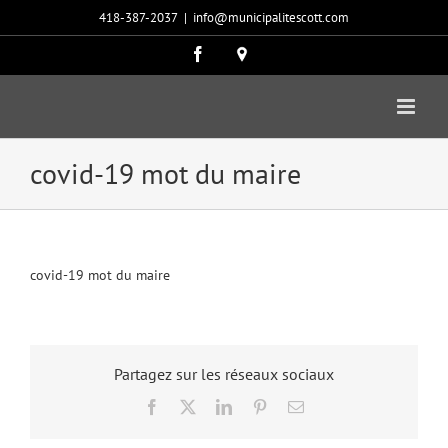
Passer
418-387-2037
|
info@municipalitescott.com
au
contenu
Facebook
Carte
google
covid-19 mot du maire
covid-19 mot du maire
Partagez sur les réseaux sociaux
Facebook
X
LinkedIn
Pinterest
Email