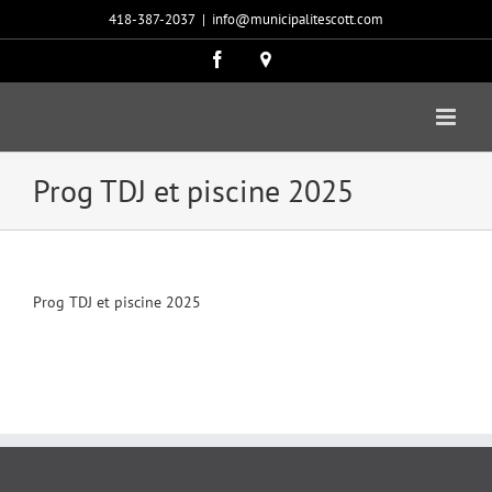
Passer
418-387-2037
|
info@municipalitescott.com
au
contenu
Facebook
Carte
google
Prog TDJ et piscine 2025
Prog TDJ et piscine 2025