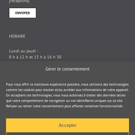
[recaptcha]
HORAIRE
Lundi au jeudi :
8 h à 12 h et 13 h à 16 h 30
Vendredi : 8 h à 12 h
Gérer le consentement
DOCUMENT JURIDIQUE
Pour vous offrir la meilleure expérience possible, nous utilisons des technologies
comme les cookies pour stocker et/ou accéder aux informations de votre appareil.
En acceptant ces technologies, vous nous autorisez à traiter des données telles
Politique de cookies
que votre comportement de navigation ou vos identifiants uniques sur ce site.
Refuser ou retirer votre consentement peut affecter certaines fonctionnalités.
Politique de confidentialité
Accepter